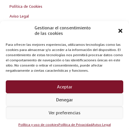
Política de Cookies
Aviso Legal
Gestionar el consentimiento
de las cookies
Breaking news
Para ofrecer las mejores experiencias, utilizamos tecnologías como las
WE WAIT FOR YOU AT THE ZARAGOZA FURNITURE FAIR!
cookies para almacenar y/o acceder a la información del dispositivo. El
consentimiento de estas tecnologías nos permitirá procesar datos como
NEW CREATIONS AT FERIA DEL MUEBLE YECLA 2017
el comportamiento de navegación o las identificaciones únicas en este
sitio. No consentir o retirar el consentimiento, puede afectar
OPTIMUM, THE RESULT OF INNOVATION
negativamente a ciertas características y funciones.
Aceptar
Denegar
Ver preferencias
© Nogalyecla. Web by
Grupo SIM
Política y uso de cookies
Política de Privacidad
Aviso Legal