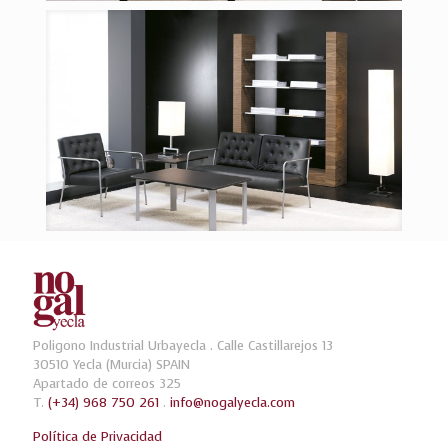
Poligono Industrial Urbayecla . Calle Castillarejos 13
30510 Yecla (Murcia) SPAIN
Apartado de correos 325
T.
(+34) 968 750 261
.
info@nogalyecla.com
Política de Privacidad