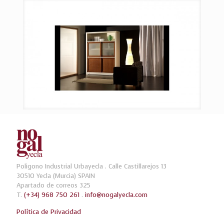
Poligono Industrial Urbayecla . Calle Castillarejos 13
30510 Yecla (Murcia) SPAIN
Apartado de correos 325
T.
(+34) 968 750 261
.
info@nogalyecla.com
Política de Privacidad