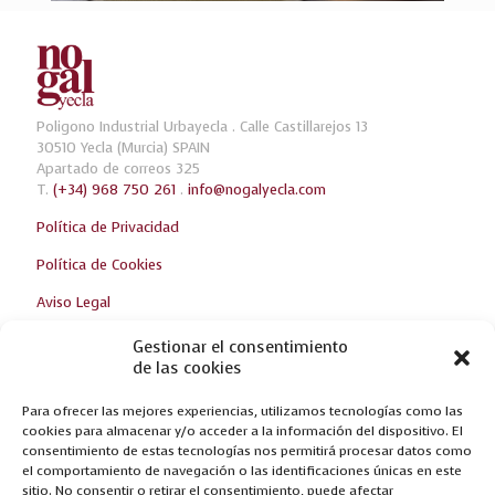
Poligono Industrial Urbayecla . Calle Castillarejos 13
30510 Yecla (Murcia) SPAIN
Apartado de correos 325
T.
(+34) 968 750 261
.
info@nogalyecla.com
Política de Privacidad
Política de Cookies
Aviso Legal
Gestionar el consentimiento
de las cookies
Ultimas Noticias
Para ofrecer las mejores experiencias, utilizamos tecnologías como las
¡TE ESPERAMOS EN LA FERIA DE ZARAGOZA!
cookies para almacenar y/o acceder a la información del dispositivo. El
consentimiento de estas tecnologías nos permitirá procesar datos como
NUEVAS CREACIONES EN FERIA DEL MUEBLE YECLA 2017
el comportamiento de navegación o las identificaciones únicas en este
sitio. No consentir o retirar el consentimiento, puede afectar