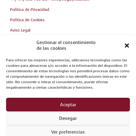
Política de Privacidad
Política de Cookies
Aviso Legal
Gestionar el consentimiento
de las cookies
Ultimas Noticias
Para ofrecer las mejores experiencias, utilizamos tecnologías como las
¡TE ESPERAMOS EN LA FERIA DE ZARAGOZA!
cookies para almacenar y/o acceder a la información del dispositivo. El
consentimiento de estas tecnologías nos permitirá procesar datos como
NUEVAS CREACIONES EN FERIA DEL MUEBLE YECLA 2017
el comportamiento de navegación o las identificaciones únicas en este
sitio. No consentir o retirar el consentimiento, puede afectar
OPTIMUM, FRUTO DE LA INNOVACIÓN
negativamente a ciertas características y funciones.
Aceptar
Denegar
Ver preferencias
© Nogalyecla. Web by
Grupo SIM