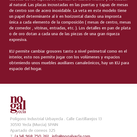
al natural. Las placas incrustadas en las puertas y tapas de mesas
de centro son de acero inoxidable. La veta en este modelo tiene
un papel determinante al ir en horizontal dando una impronta
única a cada elemento de la composición ( mesas de centro, mesas
de comedor , vitrinas, entradas, etc. ). Los detalles en pan de plata
o de oro dotan a cada una de las piezas de una gran riqueza
expresiva.
KU permite cambiar grosores tanto a nivel perimetral como en el
interior, esto nos permite jugar con los volúmenes y espacios
obteniendo unos muebles auxiliares camaleónicos, hay un KU para
espacio del hogar.
Poligono Industrial Urbayecla . Calle Castillarejos 13
30510 Yecla (Murcia) SPAIN
Apartado de correos 325
T.
(+34) 968 750 261
.
info@nogalyecla.com