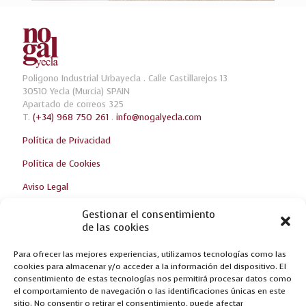
Poligono Industrial Urbayecla . Calle Castillarejos 13
30510 Yecla (Murcia) SPAIN
Apartado de correos 325
T.
(+34) 968 750 261
.
info@nogalyecla.com
Política de Privacidad
Política de Cookies
Aviso Legal
Gestionar el consentimiento
de las cookies
Ultimas Noticias
Para ofrecer las mejores experiencias, utilizamos tecnologías como las
¡TE ESPERAMOS EN LA FERIA DE ZARAGOZA!
cookies para almacenar y/o acceder a la información del dispositivo. El
consentimiento de estas tecnologías nos permitirá procesar datos como
NUEVAS CREACIONES EN FERIA DEL MUEBLE YECLA 2017
el comportamiento de navegación o las identificaciones únicas en este
sitio. No consentir o retirar el consentimiento, puede afectar