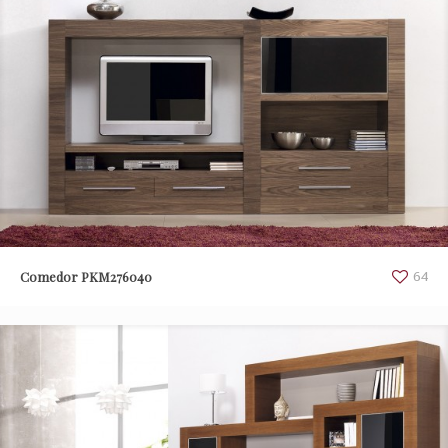
Comedor PKM276040
64