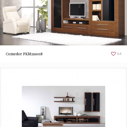
Comedor PKM299018
64