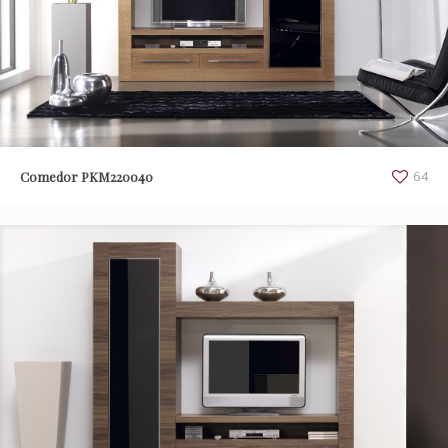
Comedor PKM220040
64