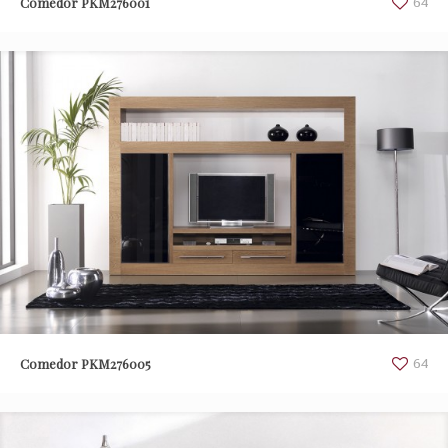
Comedor PKM276001
64
Comedor PKM276005
64