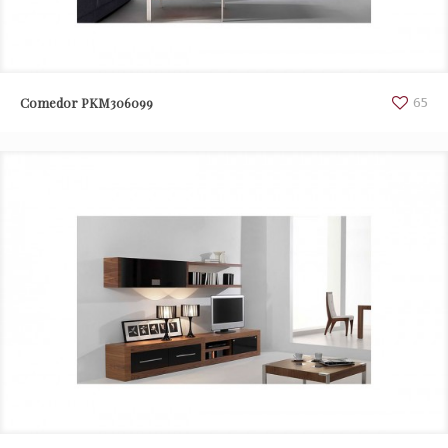
Comedor PKM306099
65