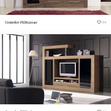
Comedor PKM221040
64