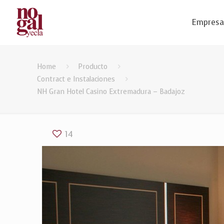
Empres
Home
Producto
Contract e Instalaciones
NH Gran Hotel Casino Extremadura – Badajoz
14