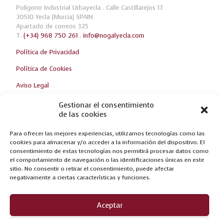
Poligono Industrial Urbayecla . Calle Castillarejos 13
30510 Yecla (Murcia) SPAIN
Apartado de correos 325
T.
(+34) 968 750 261
.
info@nogalyecla.com
Política de Privacidad
Política de Cookies
Aviso Legal
Gestionar el consentimiento
de las cookies
Ultimas Noticias
Para ofrecer las mejores experiencias, utilizamos tecnologías como las
¡TE ESPERAMOS EN LA FERIA DE ZARAGOZA!
cookies para almacenar y/o acceder a la información del dispositivo. El
consentimiento de estas tecnologías nos permitirá procesar datos como
NUEVAS CREACIONES EN FERIA DEL MUEBLE YECLA 2017
el comportamiento de navegación o las identificaciones únicas en este
sitio. No consentir o retirar el consentimiento, puede afectar
OPTIMUM, FRUTO DE LA INNOVACIÓN
negativamente a ciertas características y funciones.
Aceptar