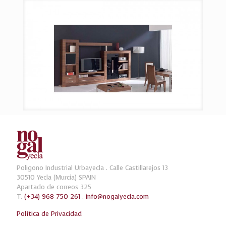
Poligono Industrial Urbayecla . Calle Castillarejos 13
30510 Yecla (Murcia) SPAIN
Apartado de correos 325
T.
(+34) 968 750 261
.
info@nogalyecla.com
Política de Privacidad